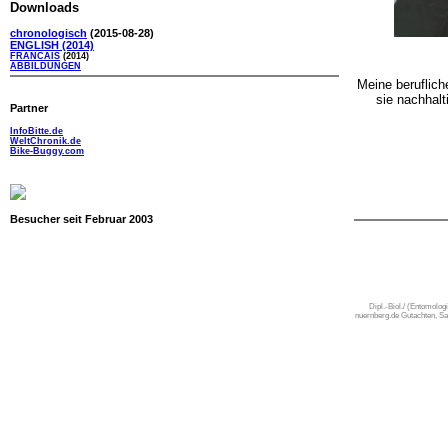
Downloads
chronologisch
(2015-08-28)
ENGLISH
(2014)
FRANCAIS
(2014)
ABBILDUNGEN
Meine beruflich
sie nachhalt
Partner
InfoBitte.de
WeltChronik.de
Bike-Buggy.com
Besucher seit Februar 2003
Dipl.-Biol./ (Entomolo
nuernberg.de Gutachten, Sa