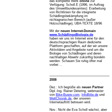
das komplette Werk
online
zur
Verfügung: Scholl.E (1996, im Auftrag
des Umweltbundesamtes): Erarbeitung
von Richtlinien für die integrierte
Schädlingsbekämpfung im
nichtagrarischen Bereich (außer
Holzschädlinge), UBA-TEXTE 18/96
Mit der
neuen Internet-Domain
www.SchädlingsBiologie.de
haben wir uns im Internet eine für den
deutschsprachigen Raum dedizierte
Plattform geschaffen, auf der wir unsere
Aktivitäten und Angebote rund um die
Biologie von Schädlingen und deren
nachhaltiger Abwehr zukünftig bündeln
werden. Schauen Sie ruhig öfter mal
vorbei ...
2008
Dez.: Ich begrüße als
neuen Partner
Dipl.-Ing. Rainer Detering, webmaster
von
Bike-Buggy.com
,
InfoBitte.de
und
WeltChronik.de
, der unseren
Internetauftritt betreuen wird.
Nov.: Nicht die Eva Scholl wächst, aber