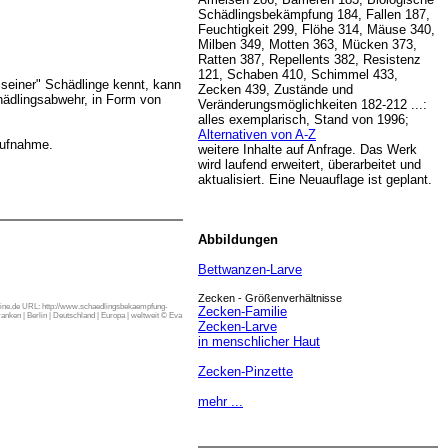
Schädlingsbekämpfung 184, Fallen 187,
Feuchtigkeit 299, Flöhe 314, Mäuse 340,
Milben 349, Motten 363, Mücken 373,
Ratten 387, Repellents 382, Resistenz
121, Schaben 410, Schimmel 433,
seiner" Schädlinge kennt, kann
Zecken 439, Zustände und
chädlingsabwehr, in Form von
Veränderungsmöglichkeiten 182-212 ...:
alles exemplarisch, Stand von 1996;
Alternativen von A-Z
taufnahme.
weitere Inhalte auf Anfrage. Das Werk
wird laufend erweitert, überarbeitet und
aktualisiert. Eine Neuauflage ist geplant.
Abbildungen
Bettwanzen-Larve
Zecken - Größenverhältnisse
online.de URL: http://www.schaedlingsbekaempfung-
Zecken-Familie
nken | Berlin | Deutschland | Europa | weltweit © Eva
Zecken-Larve
in menschlicher Haut
Zecken-Pinzette
mehr ...