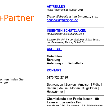
AKTUELLES
letzte Änderung 28.August 2015
Diese Webseite ist im Umbruch, s.a.:
schaedlingsbiologie.de
INSEKTEN-SCHUTZLAKEN
Innovation für Ausflug und Reise
Sichern Sie sich Ihr persönliches Stück Schutz
vor Bettwanze, Zecke, Floh & Co
ANGEBOT
Gutachten
Beratung
Anleitung zur Selbsthilfe
KONTAKT
0170 723 27 90
rechten finden Sie
e, etc
Bettwanzen | Zecken | Ameisen | Flöhe |
Ratten | Mäuse | Motten | Kugelkäfer |
Holzwürmer | ...
Chemiekeule den Profis lassen - für
Laien ein zu weites Feld
Ameisen 286, Barrieren 183, Biologische