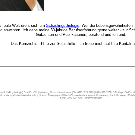
e reale Welt dreht sich um
SchädlingsBiologie
. Wer die Lebensgewohnheiten "
ig abwehren. Ich gebe meine 30-jährige Berufserfahrung gerne weiter - zur S
Gutachten und Publikationen, beratend und lehrend.
Das Kernziel ist: Hilfe zur Selbsthilfe - ich freue mich auf Ihre Kontak
gist (Schädlingsbiologin) Eva SCHOLL | Nürnberg, Bonn, Kaiserslautern | Tel: 0170 / 723-2790 | 0911 / 433-1374 | E-Mail ephaS AT t-
chverständige/Schädlingsbekämpfung | Facility Management | HACCP | Qualitäts-Management | Nürnberg | Fürth | Erlangen | Mittelfra
Scholl 2001-2014 Alle Rechte vorbehalten