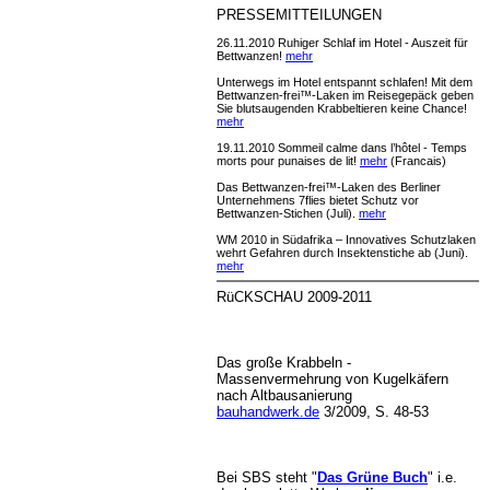
PRESSEMITTEILUNGEN
26.11.2010 Ruhiger Schlaf im Hotel - Auszeit für
Bettwanzen!
mehr
Unterwegs im Hotel entspannt schlafen! Mit dem
Bettwanzen-frei™-Laken im Reisegepäck geben
Sie blutsaugenden Krabbeltieren keine Chance!
mehr
19.11.2010 Sommeil calme dans l’hôtel - Temps
morts pour punaises de lit!
mehr
(Francais)
Das Bettwanzen-frei™-Laken des Berliner
Unternehmens 7flies bietet Schutz vor
Bettwanzen-Stichen (Juli).
mehr
WM 2010 in Südafrika – Innovatives Schutzlaken
wehrt Gefahren durch Insektenstiche ab (Juni).
mehr
RüCKSCHAU 2009-2011
Das große Krabbeln -
Massenvermehrung von Kugelkäfern
nach Altbausanierung
bauhandwerk.de
3/2009, S. 48-53
Bei SBS steht "
Das Grüne Buch
" i.e.